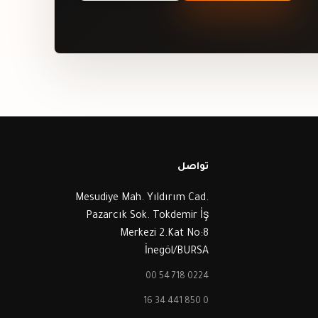
تواصل
Mesudiye Mah. Yıldırım Cad.
Pazarcık Sok. Tokdemir İş
Merkezi 2.Kat No:8
İnegöl/BURSA
0224 718 54 00
0 850 441 34 16