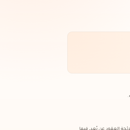
.
ًا للقانون رقم 6502 لحماية المستهلك ولائحة العقود عن بُعد، فيما