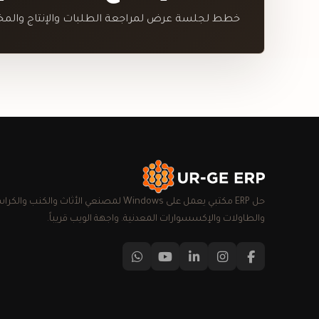
خطط لجلسة عرض لمراجعة الطلبات والإنتاج والمخز
حل ERP مكتبي يعمل على Windows لمصنعي الأثاث والكنب والك
والطاولات والإكسسوارات المعدنية. واجهة الويب قريباً.