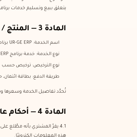
يتعلق ببيع وتسليم خدمات برنامج UR-GE ERP التي طلبها المشتري إلكترونيًا من موقع ال
المادة 3 — المنتج / الخدمة موضوع العقد
اسم الخدمة: UR-GE ERP برنامج إنتاج الأثاث
نوع الخدمة: خدمة برنامج ERP سحابية (SaaS)
نوع الترخيص: ترخيص حسب 
طريقة الدفع: بطاقة ائتمان، حوال
تُحدَّد تفاصيل الخدمة وسعرها 
المادة 4 — أحكام عامة
4.1 يقرّ المشتري بأنه مطّلع
هذه المعلومات إلكترونيًا.