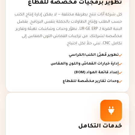
تطوير برمجيات مخصّصة للقطاع
كل شركة أثاث تنتج بطريقة مختلفة — لا يمكن إدارة إنتاج الكنب
حسب الطلب وإنتاج الطاولات بالجملة بنفس البرنامج. بفضل
البنية المرنة لـ UR-GE ERP، نطوّر وحدات وشاشات تهيئة وتقارير
مخصّصة لشركتك. من تركيبات القماش-اللون-المقاس إلى
تكامل CNC، نبني حلاً لكل احتياج.
تطوير مُهيّئ الكنب/الكراسي
إدارة خيارات القماش واللون والمقاس
إعداد قائمة المواد (BOM)
وحدات تقارير مخصّصة للقطاع
خدمات التكامل