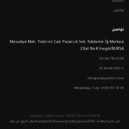
المدونة
تواصل
تواصل
Mesudiye Mah. Yıldırım Cad. Pazarcık Sok. Tokdemir İş Merkezi
2.Kat No:8 İnegöl/BURSA
0224 718 54 00
0 850 441 34 16
info@urgeyazilim.com
WhatsApp / Cep: 0533 163 16 34
© 2026 UR-GE Yazılım. جميع الحقوق محفوظة.
من نحن
|
شهادة SSL
|
التسليم والإرجاع
|
سياسة الخصوصية
|
عقد البيع عن بُعد