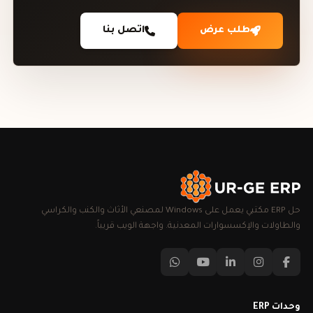
طلب عرض
اتصل بنا
حل ERP مكتبي يعمل على Windows لمصنعي الأثاث والكنب والكراسي
والطاولات والإكسسوارات المعدنية. واجهة الويب قريباً.
وحدات ERP