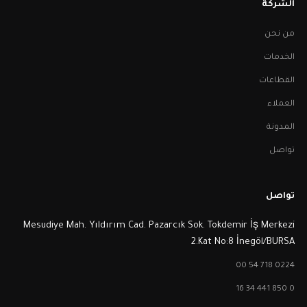
الشركة
من نحن
الخدمات
القطاعات
العملاء
المدونة
تواصل
تواصل
Mesudiye Mah. Yıldırım Cad. Pazarcık Sok. Tokdemir İş Merkezi
2.Kat No:8 İnegöl/BURSA
0224 718 54 00
0 850 441 34 16