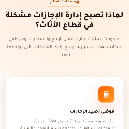
مشكلات القطاع
لماذا تصبح إدارة الإجازات مشكلة
في قطاع الأثاث؟
صعوبات عمليات إجازات عمّال الإنتاج والأسطوات وموظفي
المكاتب تهدّد استمرارية الإنتاج. إليك المشكلات التي تواجهها
يوميًا:
فوضى رصيد الإجازات
لا أحد يعرف كم يومًا بقي لكلٍّ. جداول Excel غير محدّثة
والموظفون يسألون عن حقوقهم باستمرار والموارد البشرية