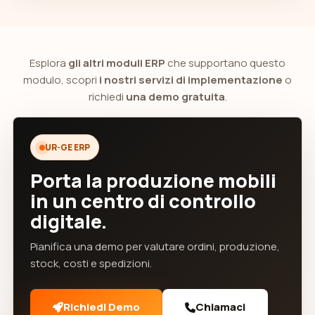
Esplora
gli altri moduli ERP
che supportano questo
modulo, scopri
i nostri servizi di implementazione
o
richiedi
una demo gratuita
.
UR-GE ERP
Porta la produzione mobili
in un centro di controllo
digitale.
Pianifica una demo per valutare ordini, produzione,
stock, costi e spedizioni.
Richiedi Demo
Chiamaci