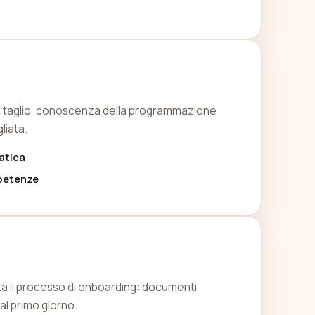
 del taglio, conoscenza della programmazione
liata.
atica
petenze
zza il processo di onboarding: documenti
al primo giorno.