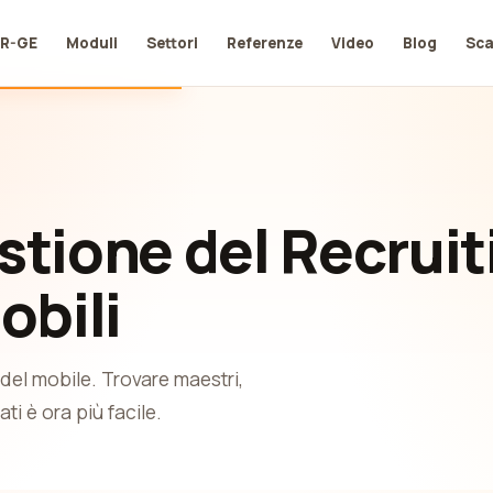
UR-GE
Moduli
Settori
Referenze
Video
Blog
Sca
stione del Recruit
obili
 del mobile. Trovare maestri,
i è ora più facile.