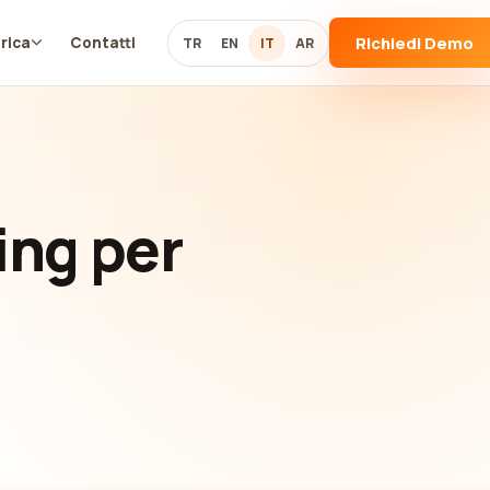
Richiedi Demo
rica
Contatti
TR
EN
IT
AR
ing per