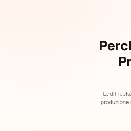
Perch
P
Le difficol
produzione r