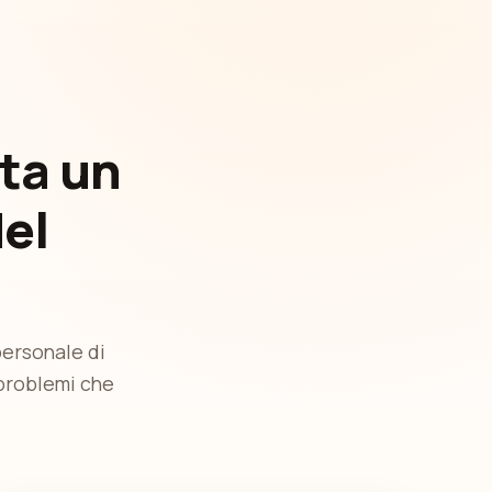
nta un
el
personale di
 problemi che