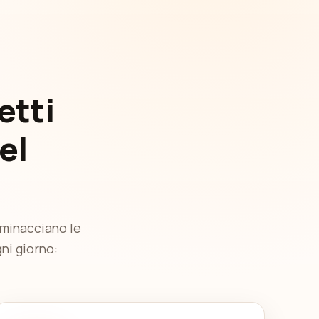
etti
el
 minacciano le
gni giorno: