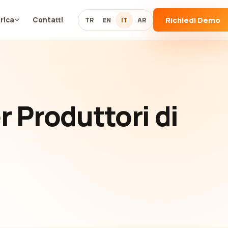
Richiedi Demo
rica
Contatti
TR
EN
IT
AR
r Produttori di