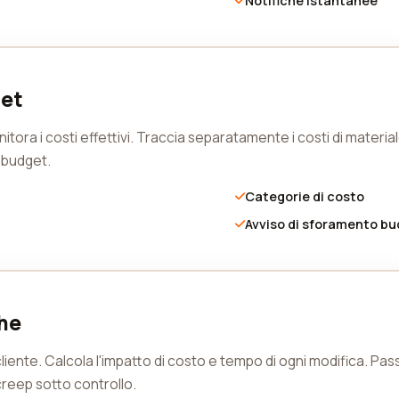
Notifiche istantanee
get
nitora i costi effettivi. Traccia separatamente i costi di mater
 budget.
Categorie di costo
Avviso di sforamento b
che
l cliente. Calcola l'impatto di costo e tempo di ogni modifica. 
 creep sotto controllo.