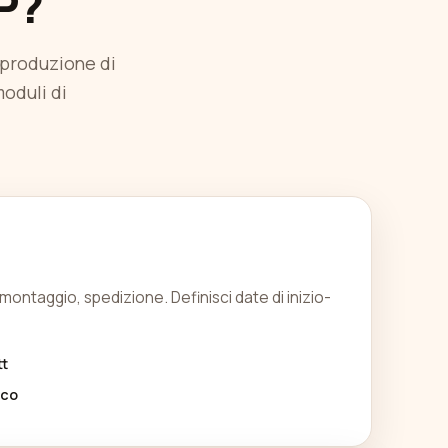
P?
 produzione di
moduli di
montaggio, spedizione. Definisci date di inizio-
tt
ico