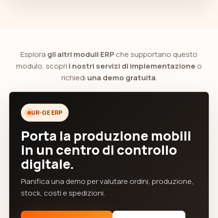
Esplora
gli altri moduli ERP
che supportano questo
modulo, scopri
i nostri servizi di implementazione
o
richiedi
una demo gratuita
.
UR-GE ERP
Porta la produzione mobili
in un centro di controllo
digitale.
Pianifica una demo per valutare ordini, produzione,
stock, costi e spedizioni.