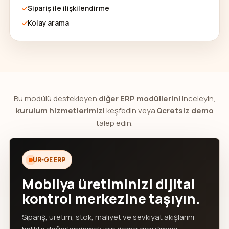
Sipariş ile ilişkilendirme
Kolay arama
Bu modülü destekleyen
diğer ERP modüllerini
inceleyin,
kurulum hizmetlerimizi
keşfedin veya
ücretsiz demo
talep edin.
UR-GE ERP
Mobilya üretiminizi dijital
kontrol merkezine taşıyın.
Sipariş, üretim, stok, maliyet ve sevkiyat akışlarını