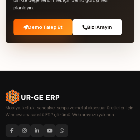
birlikte değerlendirmek için demo görüşmesi
planlayın.
Demo Talep Et
Bizi Arayın
Mobilya, koltuk, sandalye, sehpa ve metal aksesuar üreticileri için
Windows masaüstü ERP çözümü. Web arayüzü yakında.