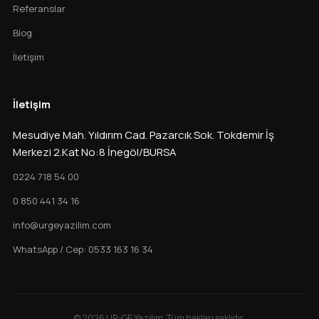
Referanslar
Blog
İletişim
İletişim
Mesudiye Mah. Yıldırım Cad. Pazarcık Sok. Tokdemir İş
Merkezi 2.Kat No:8 İnegöl/BURSA
0224 718 54 00
0 850 441 34 16
info@urgeyazilim.com
WhatsApp / Cep: 0533 163 16 34
© 2026 UR-GE Yazılım. Tüm hakları saklıdır.