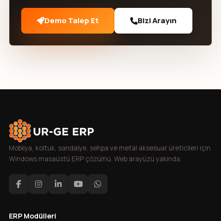
Demo Talep Et
Bizi Arayın
Mobilya, koltuk, sandalye, sehpa ve metal aksesuar üreticileri için
Windows masaüstü ERP çözümü. Web arayüzü yakında.
ERP Modülleri