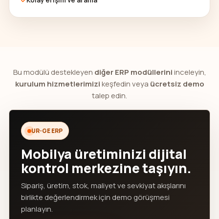
Kolay erişim ve arama
Bu modülü destekleyen
diğer ERP modüllerini
inceleyin,
kurulum hizmetlerimizi
keşfedin veya
ücretsiz demo
talep edin.
UR-GE ERP
Mobilya üretiminizi dijital
kontrol merkezine taşıyın.
Sipariş, üretim, stok, maliyet ve sevkiyat akışlarını
birlikte değerlendirmek için demo görüşmesi
planlayın.