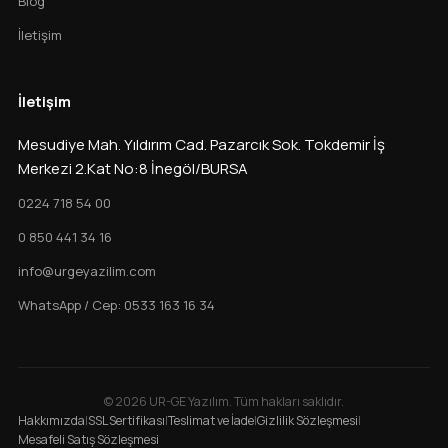
Blog
İletişim
İletişim
Mesudiye Mah. Yıldırım Cad. Pazarcık Sok. Tokdemir İş
Merkezi 2.Kat No:8 İnegöl/BURSA
0224 718 54 00
0 850 441 34 16
info@urgeyazilim.com
WhatsApp / Cep: 0533 163 16 34
© 2026 UR-GE Yazılım. Tüm hakları saklıdır.
Hakkımızda
|
SSL Sertifikası
|
Teslimat ve İade
|
Gizlilik Sözleşmesi
|
Mesafeli Satış Sözleşmesi