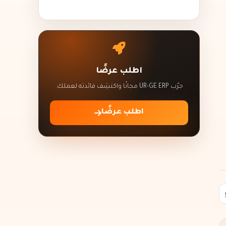
اطلب عرضًا
جرّب UR-GE ERP مجانًا واكتشِف فائدته لعملك.
اطلب عرضًا