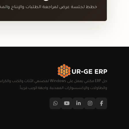
خطط لجلسة عرض لمراجعة الطلبات والإنتاج والمخز
حل ERP مكتبي يعمل على Windows لمصنعي الأثاث والكنب والك
والطاولات والإكسسوارات المعدنية. واجهة الويب قريباً.