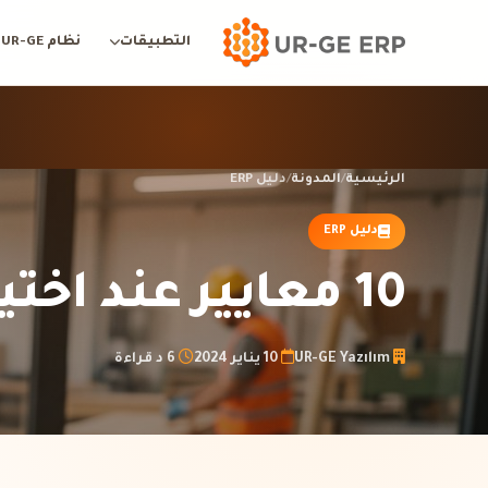
التطبيقات
نظام UR-GE
الرئيسية
/
المدونة
/
دليل ERP
دليل ERP
10 معايير عند اختيار ERP لشركات الأثاث
UR-GE Yazılım
10 يناير 2024
6 د قراءة