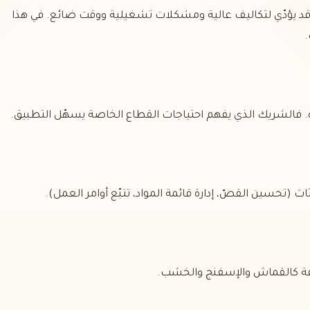
تيار الخاطئ قد يؤدّي لتكاليف عالية ومشكلات تشغيلية ووقت ضائع. في هذا
ة. فالشريك الذي يفهم احتياجات القطاع الخاصة يسهّل التطبيق.
ثاث (تحسين القصّ، إدارة قائمة المواد، تتبّع أوامر العمل).
لفة كالقماش والإسفنج والخشب.