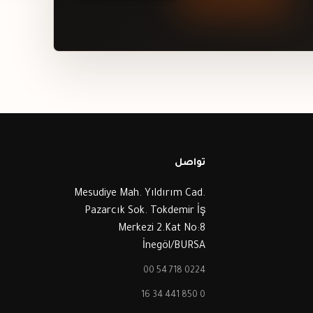
تواصل
Mesudiye Mah. Yıldırım Cad.
Pazarcık Sok. Tokdemir İş
Merkezi 2.Kat No:8
İnegöl/BURSA
0224 718 54 00
0 850 441 34 16