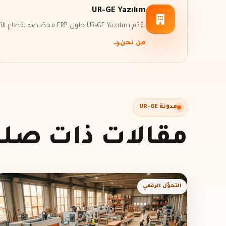
UR-GE Yazılım
تقدّم UR-GE Yazılım حلول ERP مخصّصة لقطاع الأثاث، وترقمِن كل عملياتك من الإنتاج إلى البيع.
من نحن
مدونة UR-GE
مقالات ذات صلة
التحوّل الرقمي