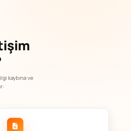
tişim
?
ilgi kaybına ve
r: