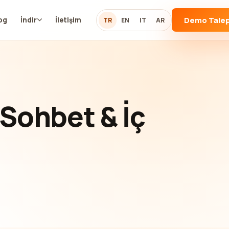
Demo Talep
og
İndir
İletişim
TR
EN
IT
AR
 Sohbet & İç