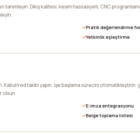
i tanımlayın. Dikiş kalitesi, kesim hassasiyeti, CNC programlama b
leyin.
Pratik değerlendirme fo
Yetkinlik eşleştirme
rin. Kabul/red takibi yapın. İşe başlama sürecini otomatikleştirin
r olsun.
E-imza entegrasyonu
Belge toplama listesi