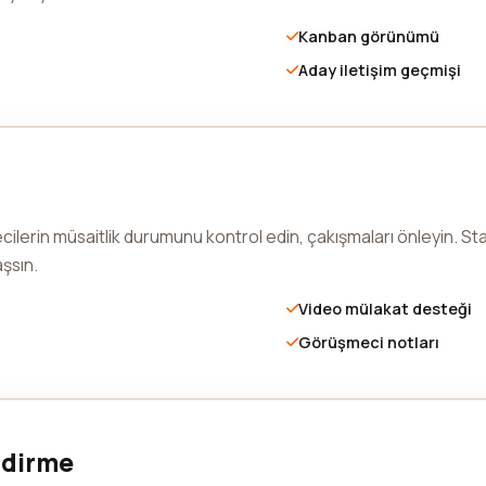
Kanban görünümü
Aday iletişim geçmişi
cilerin müsaitlik durumunu kontrol edin, çakışmaları önleyin. St
şsın.
Video mülakat desteği
Görüşmeci notları
ndirme