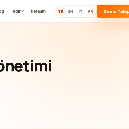
Demo Talep
og
İndir
İletişim
TR
EN
IT
AR
Yönetimi