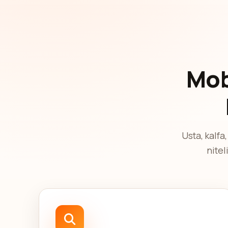
Mob
Usta, kalfa
nitel