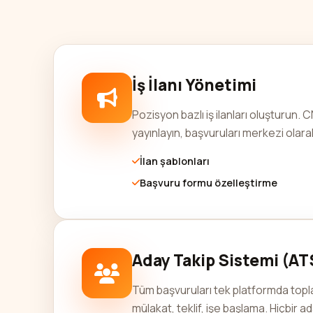
İş İlanı Yönetimi
Pozisyon bazlı iş ilanları oluşturun. C
yayınlayın, başvuruları merkezi olara
İlan şablonları
Başvuru formu özelleştirme
Aday Takip Sistemi (AT
Tüm başvuruları tek platformda topla
mülakat, teklif, işe başlama. Hiçbir 