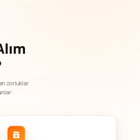
Alım
?
an zorluklar
unlar: