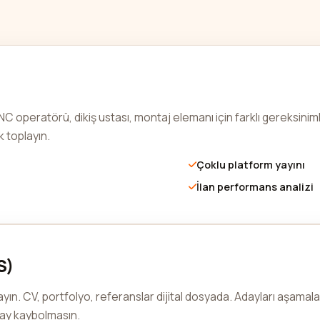
NC operatörü, dikiş ustası, montaj elemanı için farklı gereksinimler
k toplayın.
Çoklu platform yayını
İlan performans analizi
S)
yın. CV, portfolyo, referanslar dijital dosyada. Adayları aşamal
aday kaybolmasın.