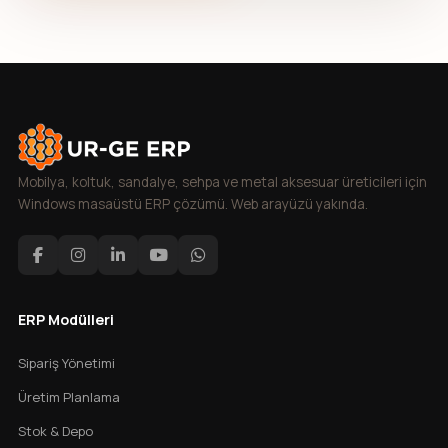
Mobilya, koltuk, sandalye, sehpa ve metal aksesuar üreticileri için
Windows masaüstü ERP çözümü. Web arayüzü yakında.
ERP Modülleri
Sipariş Yönetimi
Üretim Planlama
Stok & Depo