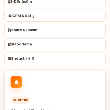
E-Dönüşüm
CRM & Satış
Kalite & Bakım
Raporlama
Endüstri 4.0
UR-GE ERP