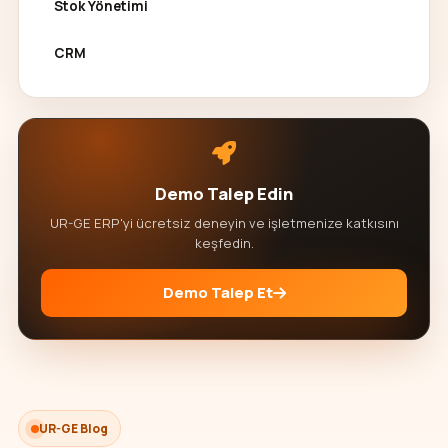
Stok Yönetimi
CRM
Demo Talep Edin
UR-GE ERP'yi ücretsiz deneyin ve işletmenize katkısını
keşfedin.
Demo Talep Et
UR-GE Blog